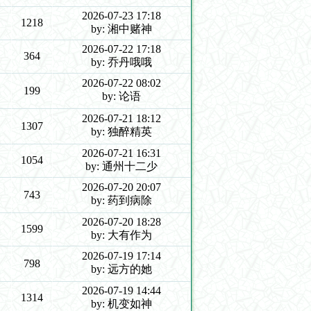
2026-07-23 17:18
1218
by: 湘中赌神
2026-07-22 17:18
364
by: 乔丹哦哦
2026-07-22 08:02
199
by: 论语
2026-07-21 18:12
1307
by: 独醉精英
2026-07-21 16:31
1054
by: 通州十二少
2026-07-20 20:07
743
by: 药到病除
2026-07-20 18:28
1599
by: 大有作为
2026-07-19 17:14
798
by: 远方的她
2026-07-19 14:44
1314
by: 机变如神