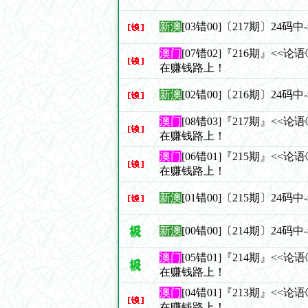
新澳
[03错00]〔217期〕24
澳门
[07错02]『216期』<<
在赚钱路上！
新澳
[02错00]〔216期〕24
澳门
[08错03]『217期』<<
在赚钱路上！
澳门
[06错01]『215期』<<
在赚钱路上！
新澳
[01错00]〔215期〕24
新澳
[00错00]〔214期〕24
澳门
[05错01]『214期』<<
在赚钱路上！
澳门
[04错01]『213期』<<
在赚钱路上！