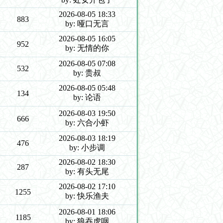
2026-08-05 18:33
883
by: 哑口无言
2026-08-05 16:05
952
by: 无情的你
2026-08-05 07:08
532
by: 贵叔
2026-08-05 05:48
134
by: 论语
2026-08-03 19:50
666
by: 六合小虾
2026-08-03 18:19
476
by: 小步调
2026-08-02 18:30
287
by: 有头无尾
2026-08-02 17:10
1255
by: 快乐渔夫
2026-08-01 18:06
1185
by: 狼吞虎咽