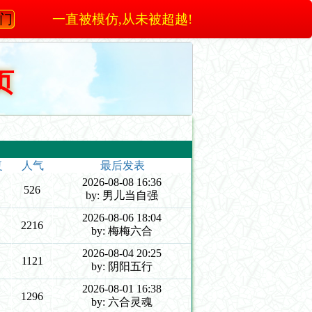
澳门
一直被模仿,从未被超越!
页
复
人气
最后发表
2026-08-08 16:36
526
by: 男儿当自强
2026-08-06 18:04
2216
by: 梅梅六合
2026-08-04 20:25
1121
by: 阴阳五行
2026-08-01 16:38
1296
by: 六合灵魂