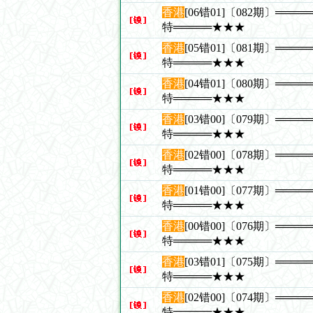
香港
[06错01]〔082期〕═══
特═════★★★
香港
[05错01]〔081期〕═══
特═════★★★
香港
[04错01]〔080期〕═══
特═════★★★
香港
[03错00]〔079期〕═══
特═════★★★
香港
[02错00]〔078期〕═══
特═════★★★
香港
[01错00]〔077期〕═══
特═════★★★
香港
[00错00]〔076期〕═══
特═════★★★
香港
[03错01]〔075期〕═══
特═════★★★
香港
[02错00]〔074期〕═══
特═════★★★