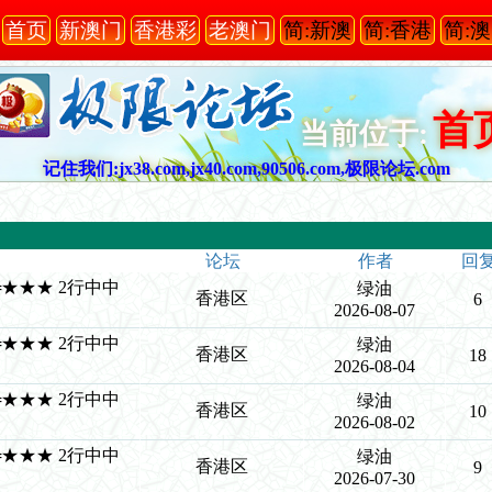
首页
新澳门
香港彩
老澳门
简:新澳
简:香港
简:
首
当前位于:
记住我们:jx38.com,jx40.com,90506.com,极限论坛.com
论坛
作者
回
══★★★ 2行中中
绿油
香港区
6
2026-08-07
══★★★ 2行中中
绿油
香港区
18
2026-08-04
══★★★ 2行中中
绿油
香港区
10
2026-08-02
══★★★ 2行中中
绿油
香港区
9
2026-07-30