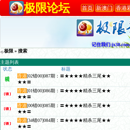
极限论坛
首页
新澳门
香港
记住我们:jx38.com,
极限
» 搜索
主题列表
状态
标题
香港
[02错00]087期：〓★★★★精杀三尾★★
★★〓
香港
[01错00]086期：〓★★★★精杀三尾★★
★★〓
香港
[00错00]085期：〓★★★★精杀三尾★★
★★〓
香港
[34错07]084期：〓★★★★精杀三尾★★
★★〓