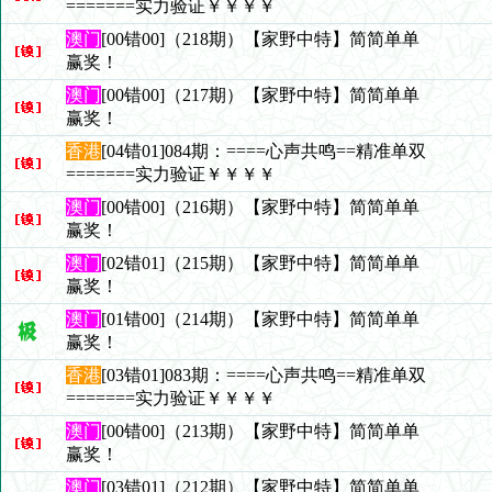
=======实力验证￥￥￥￥
澳门
[00错00]（218期）【家野中特】简简单单
赢奖！
澳门
[00错00]（217期）【家野中特】简简单单
赢奖！
香港
[04错01]084期：====心声共鸣==精准单双
=======实力验证￥￥￥￥
澳门
[00错00]（216期）【家野中特】简简单单
赢奖！
澳门
[02错01]（215期）【家野中特】简简单单
赢奖！
澳门
[01错00]（214期）【家野中特】简简单单
赢奖！
香港
[03错01]083期：====心声共鸣==精准单双
=======实力验证￥￥￥￥
澳门
[00错00]（213期）【家野中特】简简单单
赢奖！
澳门
[03错01]（212期）【家野中特】简简单单