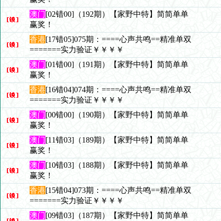
澳门
[02错00]（192期）【家野中特】简简单单
赢奖！
香港
[17错05]075期：====心声共鸣==精准单双
=======实力验证￥￥￥￥
澳门
[01错00]（191期）【家野中特】简简单单
赢奖！
香港
[16错04]074期：====心声共鸣==精准单双
=======实力验证￥￥￥￥
澳门
[00错00]（190期）【家野中特】简简单单
赢奖！
澳门
[11错03]（189期）【家野中特】简简单单
赢奖！
澳门
[10错03]（188期）【家野中特】简简单单
赢奖！
香港
[15错04]073期：====心声共鸣==精准单双
=======实力验证￥￥￥￥
澳门
[09错03]（187期）【家野中特】简简单单