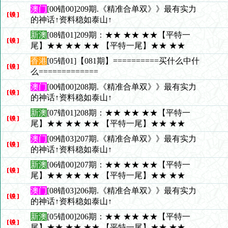
澳门
[00错00]209期.《精准合单双》》最有实力
的神话↑资料稳如泰山↑
新澳
[08错01]209期：★★ ★★ ★★【平特一
尾】★★ ★★ ★★ 【平特一尾】★★ ★★
香港
[05错01]【081期】==========买什么中什
么=============
澳门
[00错00]208期.《精准合单双》》最有实力
的神话↑资料稳如泰山↑
新澳
[07错01]208期：★★ ★★ ★★【平特一
尾】★★ ★★ ★★ 【平特一尾】★★ ★★
澳门
[09错03]207期.《精准合单双》》最有实力
的神话↑资料稳如泰山↑
新澳
[06错00]207期：★★ ★★ ★★【平特一
尾】★★ ★★ ★★ 【平特一尾】★★ ★★
澳门
[08错03]206期.《精准合单双》》最有实力
的神话↑资料稳如泰山↑
新澳
[05错00]206期：★★ ★★ ★★【平特一
尾】★★ ★★ ★★ 【平特一尾】★★ ★★