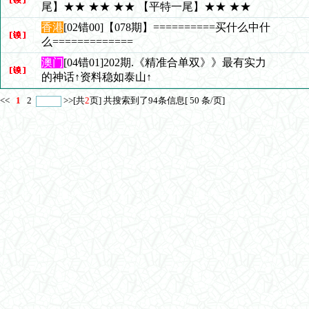
尾】★★ ★★ ★★ 【平特一尾】★★ ★★
香港
[02错00]【078期】==========买什么中什
么=============
澳门
[04错01]202期.《精准合单双》》最有实力
的神话↑资料稳如泰山↑
<<
1
2
>>
[共
2
页] 共搜索到了94条信息[ 50 条/页]