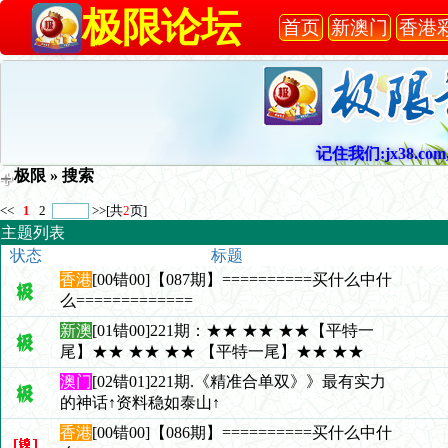
极限论坛
首页
新澳门
香港
记住我们:jx38.com,
极限
» 搜索
<<
1
2
>>
[共
2
页]
主题列表
状态
标题
香港
[00错00]【087期】==========买什么中什
么=============
新澳
[01错00]221期：★★ ★★ ★★【平特一
尾】★★ ★★ ★★ 【平特一尾】★★ ★★
澳门
[02错01]221期.《精准合单双》》最有实力
的神话↑资料稳如泰山↑
香港
[00错00]【086期】==========买什么中什