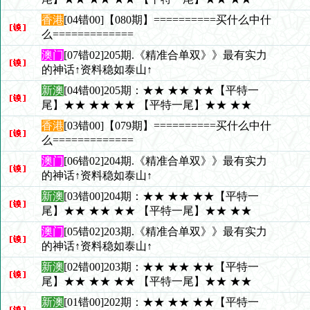
香港
[04错00]【080期】==========买什么中什
么=============
澳门
[07错02]205期.《精准合单双》》最有实力
的神话↑资料稳如泰山↑
新澳
[04错00]205期：★★ ★★ ★★【平特一
尾】★★ ★★ ★★ 【平特一尾】★★ ★★
香港
[03错00]【079期】==========买什么中什
么=============
澳门
[06错02]204期.《精准合单双》》最有实力
的神话↑资料稳如泰山↑
新澳
[03错00]204期：★★ ★★ ★★【平特一
尾】★★ ★★ ★★ 【平特一尾】★★ ★★
澳门
[05错02]203期.《精准合单双》》最有实力
的神话↑资料稳如泰山↑
新澳
[02错00]203期：★★ ★★ ★★【平特一
尾】★★ ★★ ★★ 【平特一尾】★★ ★★
新澳
[01错00]202期：★★ ★★ ★★【平特一