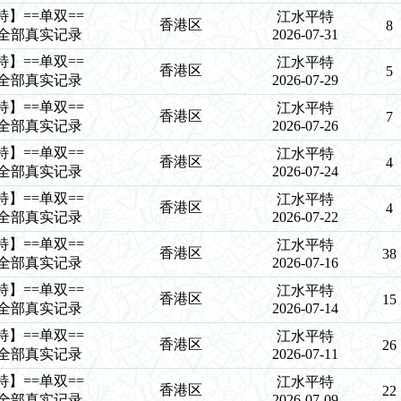
平特】==单双==
江水平特
香港区
8
.全部真实记录
2026-07-31
平特】==单双==
江水平特
香港区
5
.全部真实记录
2026-07-29
平特】==单双==
江水平特
香港区
7
.全部真实记录
2026-07-26
平特】==单双==
江水平特
香港区
4
.全部真实记录
2026-07-24
平特】==单双==
江水平特
香港区
4
.全部真实记录
2026-07-22
平特】==单双==
江水平特
香港区
38
.全部真实记录
2026-07-16
平特】==单双==
江水平特
香港区
15
.全部真实记录
2026-07-14
平特】==单双==
江水平特
香港区
26
.全部真实记录
2026-07-11
平特】==单双==
江水平特
香港区
22
.全部真实记录
2026-07-09