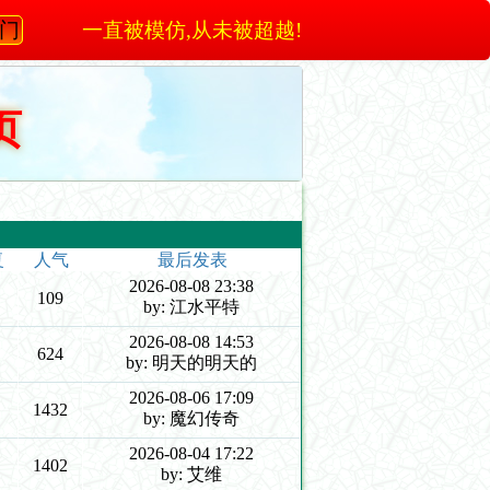
澳门
一直被模仿,从未被超越!
页
复
人气
最后发表
2026-08-08 23:38
109
by: 江水平特
2026-08-08 14:53
624
by: 明天的明天的
2026-08-06 17:09
1432
by: 魔幻传奇
2026-08-04 17:22
1402
by: 艾维