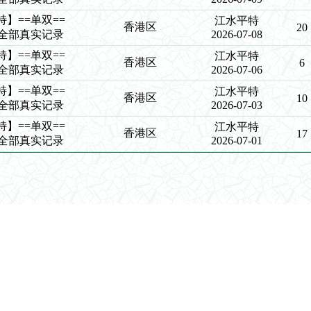
平特】==单双==
江水平特
香港区
20
.全部真实记录
2026-07-08
平特】==单双==
江水平特
香港区
6
.全部真实记录
2026-07-06
平特】==单双==
江水平特
香港区
10
.全部真实记录
2026-07-03
平特】==单双==
江水平特
香港区
17
.全部真实记录
2026-07-01