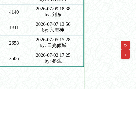
2026-07-09 18:38
4140
by: 刘东
2026-07-07 13:56
1311
by: 六海神
2026-07-05 15:28
2658
by: 日光倾城
⟳
↑
2026-07-02 17:25
3506
by: 参观