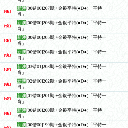
新澳
[00错00]207期:+金银平特(●D●)「平特一
肖」
新澳
[00错00]206期:+金银平特(●D●)「平特一
肖」
新澳
[00错00]205期:+金银平特(●D●)「平特一
肖」
新澳
[00错00]204期:+金银平特(●D●)「平特一
肖」
新澳
[03错01]203期:+金银平特(●D●)「平特一
肖」
新澳
[02错00]202期:+金银平特(●D●)「平特一
肖」
新澳
[01错00]201期:+金银平特(●D●)「平特一
肖」
新澳
[00错00]200期:+金银平特(●D●)「平特一
肖」
新澳
[00错00]199期:+金银平特(●D●)「平特一