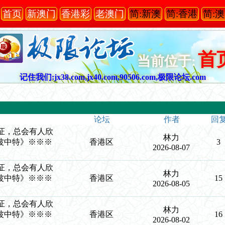
首页
新澳门
香港彩
老澳门
简:新澳
简:香港
简:
首
当前位于:
记住我们:jx38.com,jx40.com,90506.com,极限论坛.com
论坛
作者
回
力验证，总会有人欣
林力
波中特》※※※
香港区
3
2026-08-07
力验证，总会有人欣
林力
波中特》※※※
香港区
15
2026-08-05
力验证，总会有人欣
林力
波中特》※※※
香港区
16
2026-08-02