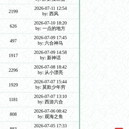
2026-07-11 12:54
2199
by: 西风
2026-07-10 18:20
626
by: 一点的地方
2026-07-09 17:45
497
by: 六合神马
2026-07-09 14:58
1917
by: 新神话
2026-07-08 18:42
2296
by: 从小漂亮
2026-07-07 15:44
1929
by: 莫欺少年穷
2026-07-07 13:10
1181
by: 西游六合
2026-07-06 08:42
808
by: 观海之鱼
2026-07-05 17:33
883