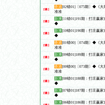
香港
[02错01]〔075期〕◆
准准
新澳
[11错01]191期：打庄
◆
新澳
[10错01]190期：打庄
◆
香港
[01错00]〔074期〕◆
准准
新澳
[09错01]189期：打庄
◆
香港
[00错00]〔073期〕◆
准准
新澳
[08错01]188期：打庄
◆
新澳
[07错01]187期：打庄
◆
新澳
[06错01]186期：打庄