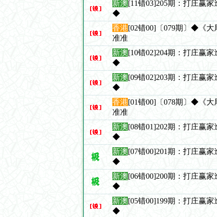
新澳
[11错03]205期：打庄
◆
香港
[02错00]〔079期〕◆
准准
新澳
[10错02]204期：打庄
◆
新澳
[09错02]203期：打庄
◆
香港
[01错00]〔078期〕◆
准准
新澳
[08错01]202期：打庄
◆
新澳
[07错00]201期：打庄
◆
新澳
[06错00]200期：打庄
◆
新澳
[05错00]199期：打庄
◆