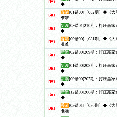
◆
香港
[01错00]〔082期〕◆
准准
新澳
[03错01]210期：打庄
◆
香港
[00错00]〔081期〕◆
准准
新澳
[02错00]209期：打庄
◆
新澳
[01错00]208期：打庄
◆
新澳
[00错00]207期：打庄
◆
新澳
[12错03]206期：打庄
◆
香港
[03错01]〔080期〕◆
准准