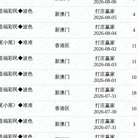
2026-08-06
赢家造福彩民◆波色
打庄赢家
新澳门
4
2026-08-05
赢家造福彩民◆波色
打庄赢家
新澳门
4
2026-08-04
《大尾小尾》◆准准
打庄赢家
香港区
11
2026-08-02
赢家造福彩民◆波色
打庄赢家
新澳门
11
2026-08-03
赢家造福彩民◆波色
打庄赢家
新澳门
10
2026-08-01
赢家造福彩民◆波色
打庄赢家
新澳门
18
2026-07-31
《大尾小尾》◆准准
打庄赢家
香港区
10
2026-07-30
赢家造福彩民◆波色
打庄赢家
新澳门
3
2026-07-31
赢家造福彩民◆波色
打庄赢家