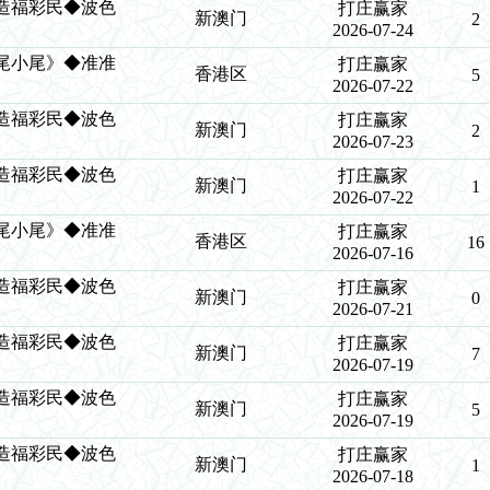
赢家造福彩民◆波色
打庄赢家
新澳门
2
2026-07-24
《大尾小尾》◆准准
打庄赢家
香港区
5
2026-07-22
赢家造福彩民◆波色
打庄赢家
新澳门
2
2026-07-23
赢家造福彩民◆波色
打庄赢家
新澳门
1
2026-07-22
《大尾小尾》◆准准
打庄赢家
香港区
16
2026-07-16
赢家造福彩民◆波色
打庄赢家
新澳门
0
2026-07-21
赢家造福彩民◆波色
打庄赢家
新澳门
7
2026-07-19
赢家造福彩民◆波色
打庄赢家
新澳门
5
2026-07-19
赢家造福彩民◆波色
打庄赢家
新澳门
1
2026-07-18