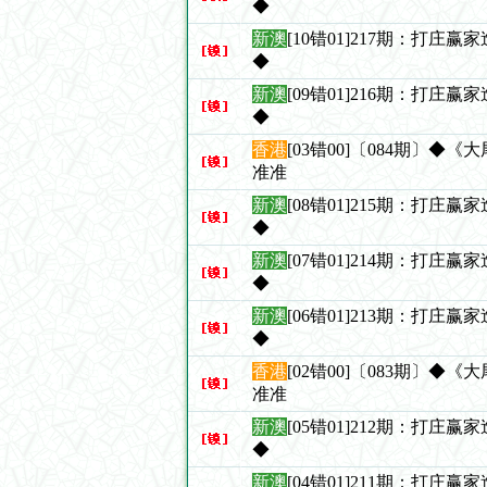
◆
新澳
[10错01]217期：打庄
◆
新澳
[09错01]216期：打庄
◆
香港
[03错00]〔084期〕◆
准准
新澳
[08错01]215期：打庄
◆
新澳
[07错01]214期：打庄
◆
新澳
[06错01]213期：打庄
◆
香港
[02错00]〔083期〕◆
准准
新澳
[05错01]212期：打庄
◆
新澳
[04错01]211期：打庄