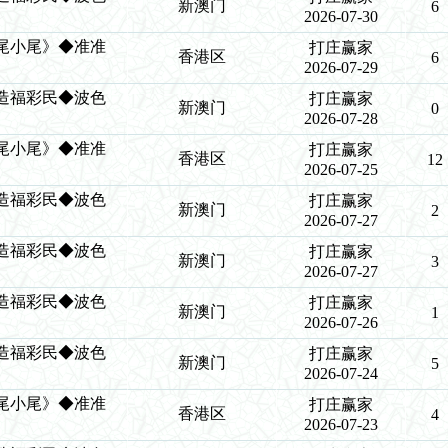
新澳门
6
2026-07-30
《大尾小尾》◆准准
打庄赢家
香港区
6
2026-07-29
赢家造福彩民◆波色
打庄赢家
新澳门
0
2026-07-28
《大尾小尾》◆准准
打庄赢家
香港区
12
2026-07-25
赢家造福彩民◆波色
打庄赢家
新澳门
2
2026-07-27
赢家造福彩民◆波色
打庄赢家
新澳门
3
2026-07-27
赢家造福彩民◆波色
打庄赢家
新澳门
1
2026-07-26
赢家造福彩民◆波色
打庄赢家
新澳门
5
2026-07-24
《大尾小尾》◆准准
打庄赢家
香港区
4
2026-07-23