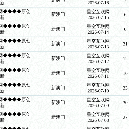
更新
2026-07-16
互联网◆◆◆◆原创
星空互联网
新澳门
6
更新
2026-07-15
互联网◆◆◆◆原创
星空互联网
新澳门
6
更新
2026-07-14
互联网◆◆◆◆原创
星空互联网
新澳门
31
更新
2026-07-13
互联网◆◆◆◆原创
星空互联网
新澳门
12
更新
2026-07-12
互联网◆◆◆◆原创
星空互联网
新澳门
16
更新
2026-07-11
互联网◆◆◆◆原创
星空互联网
新澳门
33
更新
2026-07-10
互联网◆◆◆◆原创
星空互联网
新澳门
30
更新
2026-07-09
互联网◆◆◆◆原创
星空互联网
新澳门
27
更新
2026-07-08
互联网◆◆◆◆原创