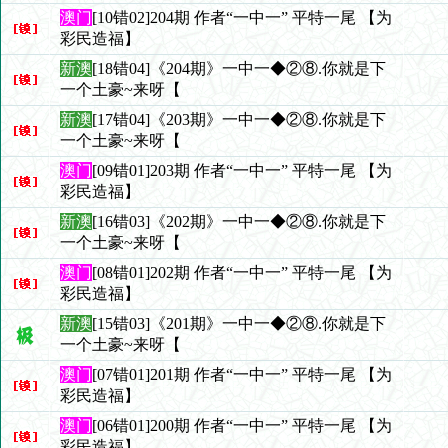
澳门
[10错02]204期 作者“一中一” 平特一尾 【为
彩民造福】
新澳
[18错04]《204期》一中一◆②⑧.你就是下
一个土豪~来呀【
新澳
[17错04]《203期》一中一◆②⑧.你就是下
一个土豪~来呀【
澳门
[09错01]203期 作者“一中一” 平特一尾 【为
彩民造福】
新澳
[16错03]《202期》一中一◆②⑧.你就是下
一个土豪~来呀【
澳门
[08错01]202期 作者“一中一” 平特一尾 【为
彩民造福】
新澳
[15错03]《201期》一中一◆②⑧.你就是下
一个土豪~来呀【
澳门
[07错01]201期 作者“一中一” 平特一尾 【为
彩民造福】
澳门
[06错01]200期 作者“一中一” 平特一尾 【为
彩民造福】