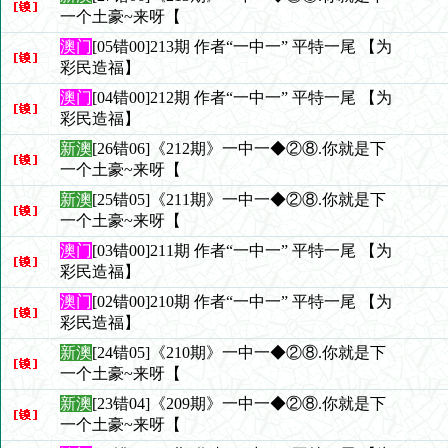
一个土豪~来呀【
澳门
[05错00]213期 作者“一中一” 平特一尾 【为
彩民造福】
澳门
[04错00]212期 作者“一中一” 平特一尾 【为
彩民造福】
新澳
[26错06]《212期》一中一◆②⑧.你就是下
一个土豪~来呀【
新澳
[25错05]《211期》一中一◆②⑧.你就是下
一个土豪~来呀【
澳门
[03错00]211期 作者“一中一” 平特一尾 【为
彩民造福】
澳门
[02错00]210期 作者“一中一” 平特一尾 【为
彩民造福】
新澳
[24错05]《210期》一中一◆②⑧.你就是下
一个土豪~来呀【
新澳
[23错04]《209期》一中一◆②⑧.你就是下
一个土豪~来呀【