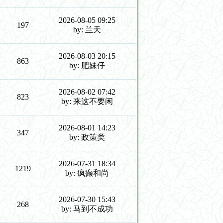
2026-08-05 09:25
197
by: 兰天
2026-08-03 20:15
863
by: 肥妹仔
2026-08-02 07:42
823
by: 来这不要闲
2026-08-01 14:23
347
by: 政策类
2026-07-31 18:34
1219
by: 疯癫和尚
2026-07-30 15:43
268
by: 马到不成功