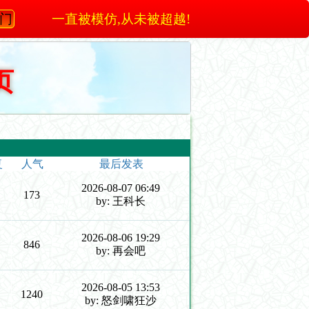
澳门
一直被模仿,从未被超越!
页
复
人气
最后发表
2026-08-07 06:49
173
by: 王科长
2026-08-06 19:29
846
by: 再会吧
2026-08-05 13:53
1240
by: 怒剑啸狂沙