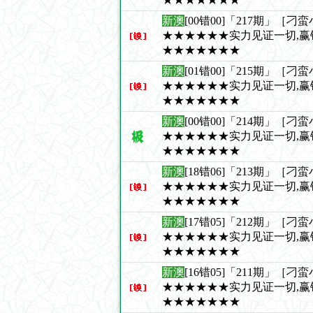
新澳
[00错00]「217期」［刁
★★★★★★实力见证一切,赢
★★★★★★★
新澳
[01错00]「215期」［刁
★★★★★★实力见证一切,赢
★★★★★★★
新澳
[00错00]「214期」［刁
★★★★★★实力见证一切,赢
★★★★★★★
新澳
[18错06]「213期」［刁
★★★★★★实力见证一切,赢
★★★★★★★
新澳
[17错05]「212期」［刁
★★★★★★实力见证一切,赢
★★★★★★★
新澳
[16错05]「211期」［刁
★★★★★★实力见证一切,赢
★★★★★★★