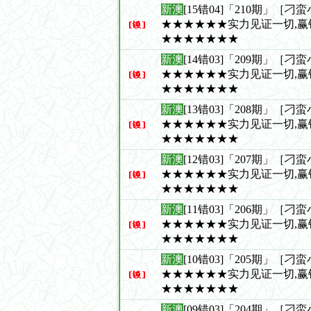
新澳
[15错04]「210期」［刁
★★★★★★实力见证一切,赢
★★★★★★★
新澳
[14错03]「209期」［刁
★★★★★★实力见证一切,赢
★★★★★★★
新澳
[13错03]「208期」［刁
★★★★★★实力见证一切,赢
★★★★★★★
新澳
[12错03]「207期」［刁
★★★★★★实力见证一切,赢
★★★★★★★
新澳
[11错03]「206期」［刁
★★★★★★实力见证一切,赢
★★★★★★★
新澳
[10错03]「205期」［刁
★★★★★★实力见证一切,赢
★★★★★★★
新澳
[09错03]「204期」［刁