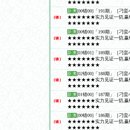
★★★★★★★
新澳
[00错00]「191期」［刁
★★★★★★实力见证一切,赢
★★★★★★★
新澳
[00错00]「190期」［刁
★★★★★★实力见证一切,赢
★★★★★★★
新澳
[03错01]「189期」［刁
★★★★★★实力见证一切,赢
★★★★★★★
新澳
[02错00]「188期」［刁
★★★★★★实力见证一切,赢
★★★★★★★
新澳
[01错00]「187期」［刁
★★★★★★实力见证一切,赢
★★★★★★★
新澳
[00错00]「186期」［刁
★★★★★★实力见证一切,赢
★★★★★★★