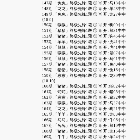
147期.「兔兔」终极先锋1殺 ① 肖 开 :马13中中
148期.「龙龙」终极先锋1殺 ① 肖 开 :羊48中中
149期.「兔兔」终极先锋1殺 ① 肖 开 :龙27中中
{10-9}
150期.「猴猴」终极先锋1殺 ① 肖 开 :狗09中中
151期.「猪猪」终极先锋1殺 ① 肖 开 :鼠31中中
152期.「猪猪」终极先锋1殺 ① 肖 开 :狗45中中
153期.「羊羊」终极先锋1殺 ① 肖 开 :虎41中中
154期.「鼠鼠」终极先锋1殺 ① 肖 开 :虎41中中
155期.「猴猴」终极先锋1殺 ① 肖 开 :鼠07中中
156期.「鼠鼠」终极先锋1殺 ① 肖 开 :马01中中
157期.「猪猪」终极先锋1殺 ① 肖 开 :兔40中中
158期.「猪猪」终极先锋1殺 ① 肖 开 :兔16中中
159期.「猴猴」终极先锋1殺 ① 肖 开 :龙39中中
{10-10}
160期.「猪猪」终极先锋1殺 ① 肖 开 :蛇02中中
161期.「蛇蛇」终极先锋1殺 ① 肖 开 :猪08中中
162期.「猴猴」终极先锋1殺 ① 肖 开 :猪32中中
163期.「猴猴」终极先锋1殺 ① 肖 开 :马37中中
164期.「龙龙」终极先锋1殺 ① 肖 开 :狗21中中
165期.「羊羊」终极先锋1殺 ① 肖 开 :龙03中中
166期.「马马」终极先锋1殺 ① 肖 开 :牛06中中
167期.「兔兔」终极先锋1殺 ① 肖 开 :鼠19中中
168期.「猪猪」终极先锋1殺 ① 肖 开 :龙15中中
169期.「牛牛」终极先锋1殺 ① 肖 开 :羊24中中