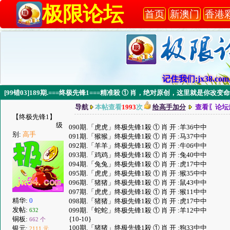
极限论坛
首页
新澳门
香港
记住我们:jx38.com,
[99错03]189期.===终极先锋1===精准殺 ① 肖，绝对原创，这里就是你改变
导航
本帖查看
1993
次
给高手加分
查看〖论坛
【终极先锋1】
级
090期.「虎虎」终极先锋1殺 ① 肖 开 :羊36中中
别:
高手
091期.「猴猴」终极先锋1殺 ① 肖 开 :马37中中
092期.「羊羊」终极先锋1殺 ① 肖 开 :牛06中中
093期.「鸡鸡」终极先锋1殺 ① 肖 开 :兔40中中
094期.「兔兔」终极先锋1殺 ① 肖 开 :虎17中中
095期.「虎虎」终极先锋1殺 ① 肖 开 :猴35中中
096期.「猪猪」终极先锋1殺 ① 肖 开 :鼠43中中
097期.「虎虎」终极先锋1殺 ① 肖 开 :猴11中中
精华:
0
098期.「猪猪」终极先锋1殺 ① 肖 开 :虎17中中
发帖:
099期.「蛇蛇」终极先锋1殺 ① 肖 开 :羊12中中
632
铜板:
{10-10}
662 个
100期.「猪猪」终极先锋1殺 ① 肖 开 :狗33中中
银元:
2111 元